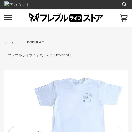
ス
キ
ッ
カ
プ
ー
し
ト
て
コ
ホーム
›
POPULAR
›
ン
テ
「フレブルライフ？」Tシャツ【FT-FES!】
ン
ツ
に
移
動
す
る